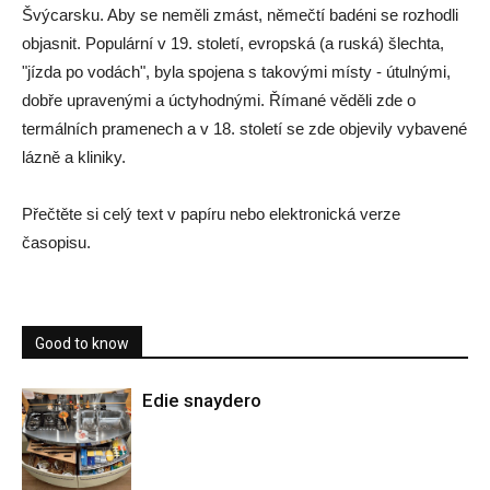
Švýcarsku. Aby se neměli zmást, němečtí badéni se rozhodli
objasnit. Populární v 19. století, evropská (a ruská) šlechta,
"jízda po vodách", byla spojena s takovými místy - útulnými,
dobře upravenými a úctyhodnými. Římané věděli zde o
termálních pramenech a v 18. století se zde objevily vybavené
lázně a kliniky.
Přečtěte si celý text v papíru nebo
elektronická verze
časopisu.
Good to know
Edie snaydero