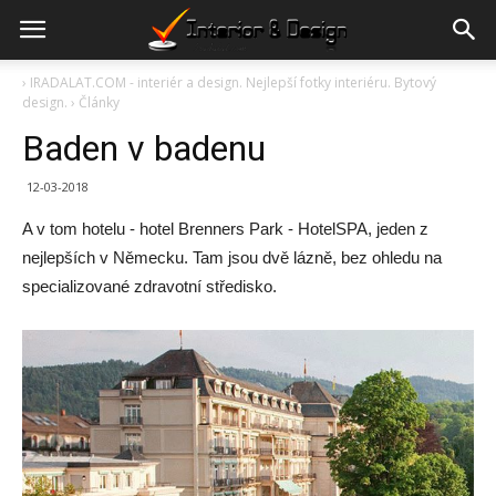
›
IRADALAT.COM - interiér a design. Nejlepší fotky interiéru. Bytový
design.
›
Články
Baden v badenu
12-03-2018
A v tom hotelu - hotel Brenners Park - HotelSPA, jeden z
nejlepších v Německu. Tam jsou dvě lázně, bez ohledu na
specializované zdravotní středisko.