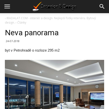
›
IRADALAT.COM - interiér a design. Nejlepší fotky interiéru. Bytový
design.
›
Články
Neva panorama
24-07-2018
byt v Petrohradě o rozloze 295 m2