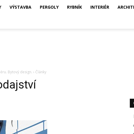
Y
VÝSTAVBA
PERGOLY
RYBNÍK
INTERIÉR
ARCHIT
iéru. Bytový design.
›
Články
dajství