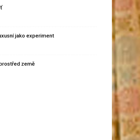
ť
uxusní jako experiment
prostřed země