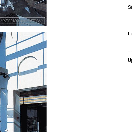
Sí
L
U