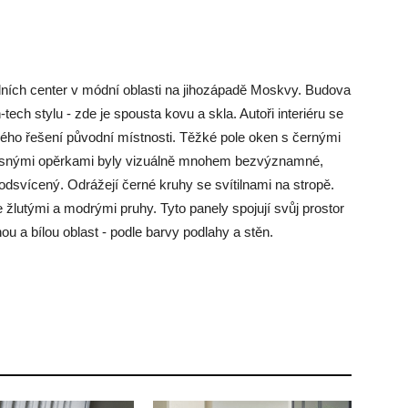
ích center v módní oblasti na jihozápadě Moskvy. Budova
ech stylu - zde je spousta kovu a skla. Autoři interiéru se
ckého řešení původní místnosti. Těžké pole oken s černými
osnými opěrkami byly vizuálně mnohem bezvýznamné,
dsvícený. Odrážejí černé kruhy se svítilnami na stropě.
žlutými a modrými pruhy. Tyto panely spojují svůj prostor
u a bílou oblast - podle barvy podlahy a stěn.