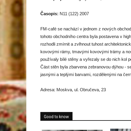
Časopis:
N11 (122) 2007
FM-café se nachází v jednom z nových obchodn
tohoto obchodního centra byla postavena v high-t
rozhodli zmírnit a zvlhnout tuhost architektoni
kovovými rámy, tmavými kovovými trámy a n
používaly bílé stěny a vyřezaly se do nich
kol
po
Část stěn byla zbarvena zebranovou dýhou - se 
jasnými a teplými barvami, rozdělenými na černo
Adresa: Moskva, ul. Obručeva, 23
Good to know