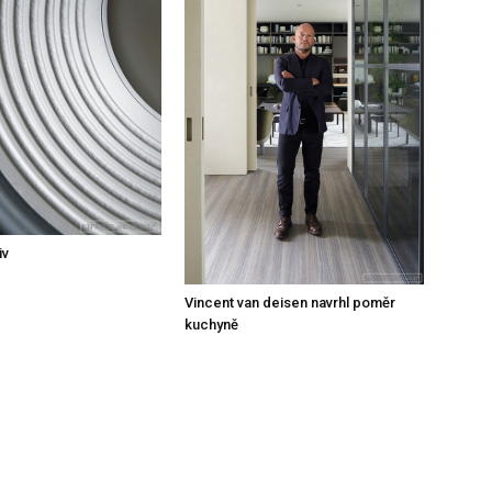
iv
Vincent van deisen navrhl poměr
kuchyně